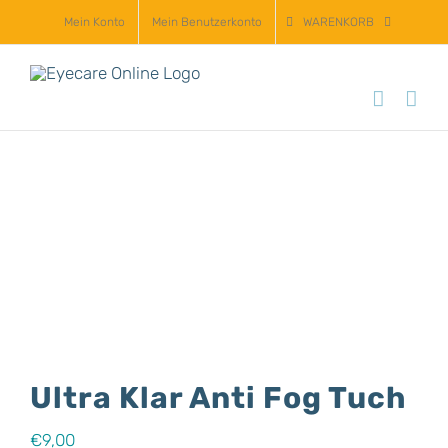
Zum
Mein Konto
Mein Benutzerkonto
WARENKORB
Inhalt
springen
Ultra Klar Anti Fog Tuch
€
9,00