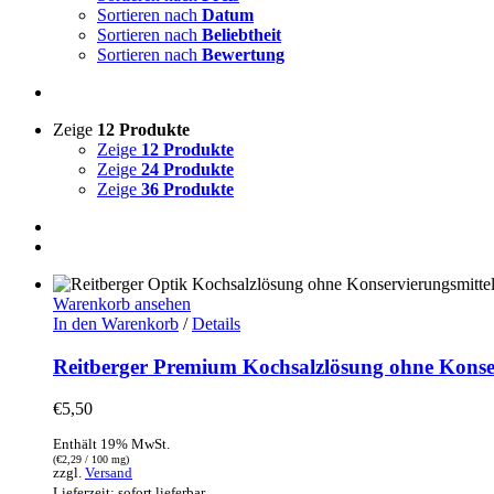
Sortieren nach
Datum
Sortieren nach
Beliebtheit
Sortieren nach
Bewertung
Zeige
12 Produkte
Zeige
12 Produkte
Zeige
24 Produkte
Zeige
36 Produkte
Warenkorb ansehen
In den Warenkorb
/
Details
Reitberger Premium Kochsalzlösung ohne Konse
€
5,50
Enthält 19% MwSt.
(
€
2,29
/ 100 mg)
zzgl.
Versand
Lieferzeit: sofort lieferbar