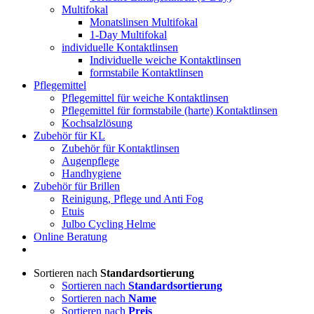
Multifokal
Monatslinsen Multifokal
1-Day Multifokal
individuelle Kontaktlinsen
Individuelle weiche Kontaktlinsen
formstabile Kontaktlinsen
Pflegemittel
Pflegemittel für weiche Kontaktlinsen
Pflegemittel für formstabile (harte) Kontaktlinsen
Kochsalzlösung
Zubehör für KL
Zubehör für Kontaktlinsen
Augenpflege
Handhygiene
Zubehör für Brillen
Reinigung, Pflege und Anti Fog
Etuis
Julbo Cycling Helme
Online Beratung
Sortieren nach
Standardsortierung
Sortieren nach
Standardsortierung
Sortieren nach
Name
Sortieren nach
Preis