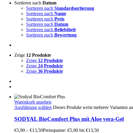
Sortieren nach
Datum
Sortieren nach
Standardsortierung
Sortieren nach
Name
Sortieren nach
Preis
Sortieren nach
Datum
Sortieren nach
Beliebtheit
Sortieren nach
Bewertung
Zeige
12 Produkte
Zeige
12 Produkte
Zeige
24 Produkte
Zeige
36 Produkte
Warenkorb ansehen
Ausführung wählen
Dieses Produkt weist mehrere Varianten a
SODYAL BioComfort Plus mit Aloe vera-Gel
€
5,90
–
€
13,50
Preisspanne: €5,90 bis €13,50