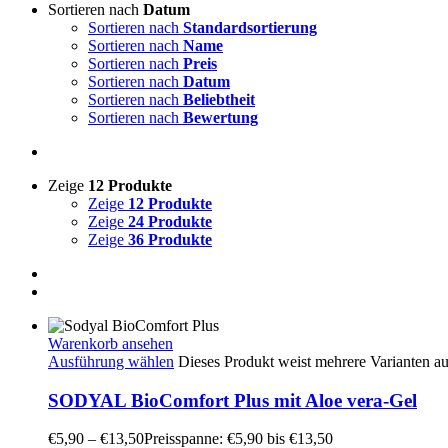
Sortieren nach
Datum
Sortieren nach
Standardsortierung
Sortieren nach
Name
Sortieren nach
Preis
Sortieren nach
Datum
Sortieren nach
Beliebtheit
Sortieren nach
Bewertung
Zeige
12 Produkte
Zeige
12 Produkte
Zeige
24 Produkte
Zeige
36 Produkte
Warenkorb ansehen
Ausführung wählen
Dieses Produkt weist mehrere Varianten a
SODYAL BioComfort Plus mit Aloe vera-Gel
€
5,90
–
€
13,50
Preisspanne: €5,90 bis €13,50